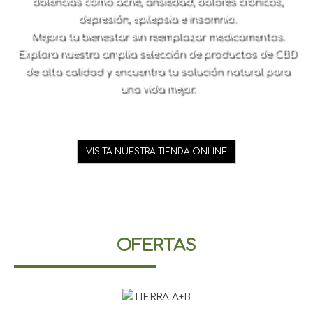
dolencias como acné, ansiedad, dolores crónicos,
depresión, epilepsia e insomnio.
Mejora tu bienestar sin reemplazar medicamentos.
Explora nuestra amplia selección de productos de CBD
de alta calidad y encuentra tu solución natural para
una vida mejor.
VISITA NUESTRA TIENDA ONLINE
OFERTAS